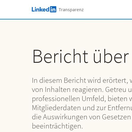
Skip to main content
Transparenz
LinkedIn Logo
Fake-Konten
Datenanfragen von Behörden
Spam und Betrug
Anfragen von US-Behörden
Inhaltliche Verstöße
Anfragen zur Entfernung von Inhalten
Bericht übe
Anfragen zur Beseitigung von
Urheberrechtsverstößen
In diesem Bericht wird erörtert
von Inhalten reagieren. Getreu
professionellen Umfeld, bieten 
Mitgliederdaten und zur Entfern
die Auswirkungen von Gesetzen 
beeinträchtigen.