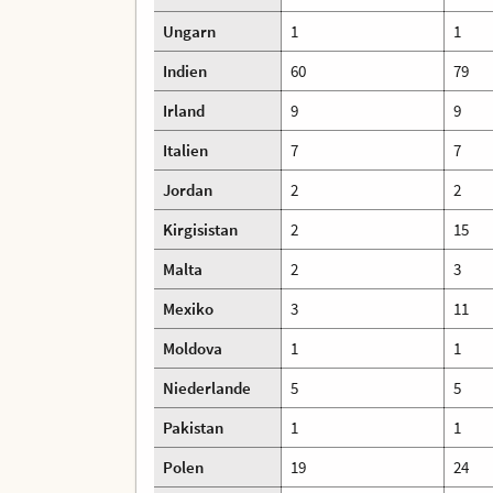
Ungarn
1
1
Indien
60
79
Irland
9
9
Italien
7
7
Jordan
2
2
Kirgisistan
2
15
Malta
2
3
Mexiko
3
11
Moldova
1
1
Niederlande
5
5
Pakistan
1
1
Polen
19
24