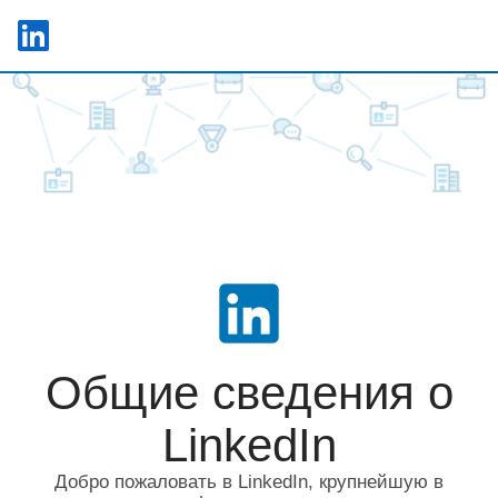
Skip to main content
LinkedIn Logo
C
Общие сведения o
LinkedIn
Добро пожаловать в LinkedIn, крупнейшую в